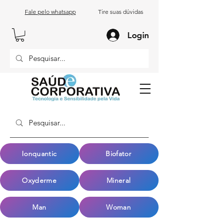
Fale pelo whatsapp
Tire suas dúvidas
Login
Ionquantic
Biofator
Oxyderme
Mineral
Man
Woman