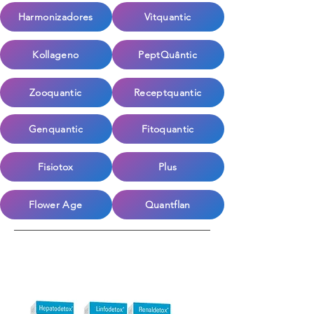
Harmonizadores
Vitquantic
Kollageno
PeptQuântic
Zooquantic
Receptquantic
Genquantic
Fitoquantic
Fisiotox
Plus
Flower Age
Quantflan