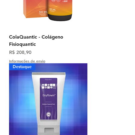
ColaQuantic - Colágeno
Fisioquantic
Preço
R$ 208,90
Informações de envio
Destaque