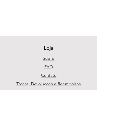
Loja
Sobre
FAQ
Contato
Trocas, Devoluções e Reembolsos
Política da Loja
Métodos de pagamento
Segurança
Ambiente 100% Seguro. Sua Informação