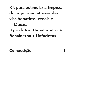
Kit para estimular a limpeza
do organismo através das
vias hepáticas, renais e
linfáticas.
3 produtos: Hepatodetox +
Renaldetox + Linfodetox
Composição
Frasco de 50ml:
ÁguaPurificada,
Glicerina, Benzoato de
sódio, Essências
Vibracionais Florais:
Aesculus
hippocastanum, Cynara scolymus,
Myosotis sylvatica Ehrh. ex Hoffm.,
Thuya occidentalis