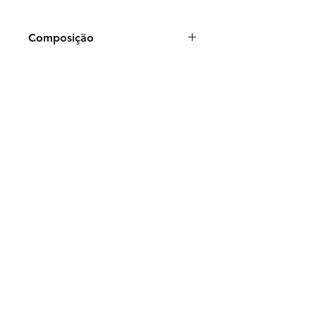
Composição
Frasco de 50ml:
ÁguaPurificada,
Glicerina, Benzoato de
sódio, Essências
Vibracionais Florais:
Lilium
longiflorum Thunb., Olea europaea,
Hipoxis decumbens