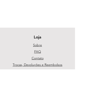
Loja
Sobre
FAQ
Contato
Trocas, Devoluções e Reembolsos
Política da Loja
Métodos de pagamento
Segurança
Ambiente 100% Seguro. Sua Informação