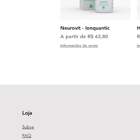
Visualização rápida
Neurovit - Ionquantic
H
Preço promocional
P
A partir de
R$ 63,80
R
Informações de envio
I
Loja
Sobre
FAQ