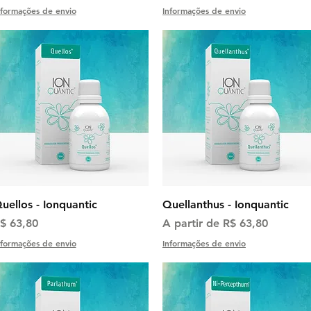
nformações de envio
Informações de envio
Visualização rápida
Visualização rápida
uellos - Ionquantic
Quellanthus - Ionquantic
reço
Preço promocional
$ 63,80
A partir de
R$ 63,80
nformações de envio
Informações de envio