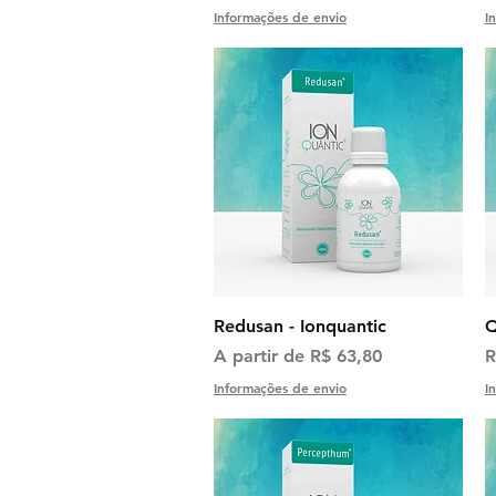
Informações de envio
I
Visualização rápida
Redusan - Ionquantic
Q
Preço promocional
P
A partir de
R$ 63,80
R
Informações de envio
I