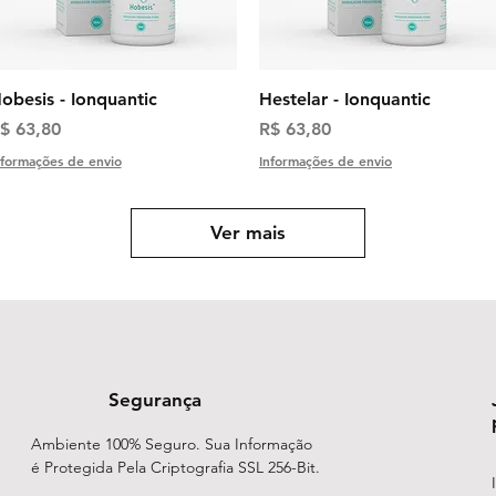
Visualização rápida
Visualização rápida
obesis - Ionquantic
Hestelar - Ionquantic
reço
Preço
$ 63,80
R$ 63,80
nformações de envio
Informações de envio
Ver mais
Segurança
Ambiente 100% Seguro. Sua Informação
é Protegida Pela Criptografia SSL 256-Bit.