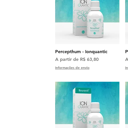
Visualização rápida
Percepthum - Ionquantic
P
Preço promocional
P
A partir de
R$ 63,80
A
Informações de envio
I