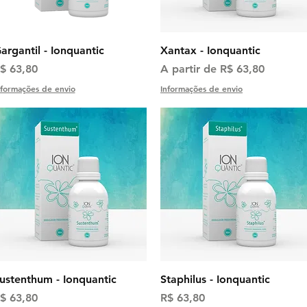
Visualização rápida
Visualização rápida
argantil - Ionquantic
Xantax - Ionquantic
reço
Preço promocional
$ 63,80
A partir de
R$ 63,80
nformações de envio
Informações de envio
Visualização rápida
Visualização rápida
ustenthum - Ionquantic
Staphilus - Ionquantic
reço
Preço
$ 63,80
R$ 63,80