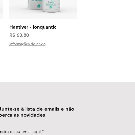
Visualização rápida
Hantiver - Ionquantic
Preço
R$ 63,80
Informações de envio
Junte-se à lista de emails e não
perca as novidades
Insira o seu email aqui