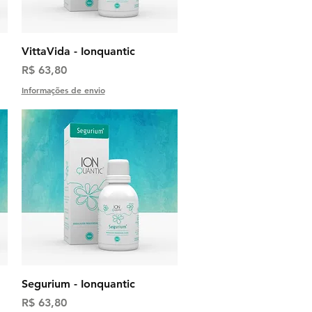
Visualização rápida
VittaVida - Ionquantic
Preço
R$ 63,80
Informações de envio
Visualização rápida
Segurium - Ionquantic
Preço
R$ 63,80