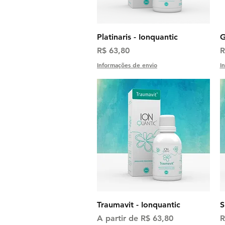
Visualização rápida
Platinaris - Ionquantic
G
Preço
P
R$ 63,80
R
Informações de envio
I
Visualização rápida
Traumavit - Ionquantic
S
Preço promocional
P
A partir de
R$ 63,80
R