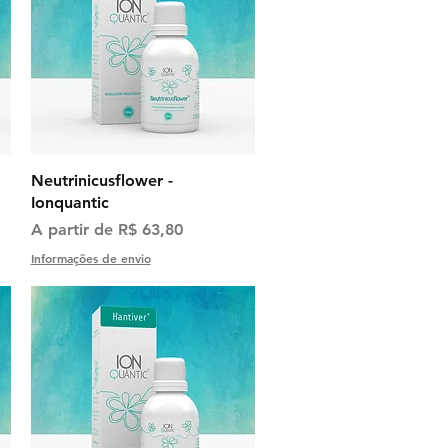
Visualização rápida
Neutrinicusflower -
Ionquantic
Preço promocional
A partir de
R$ 63,80
Informações de envio