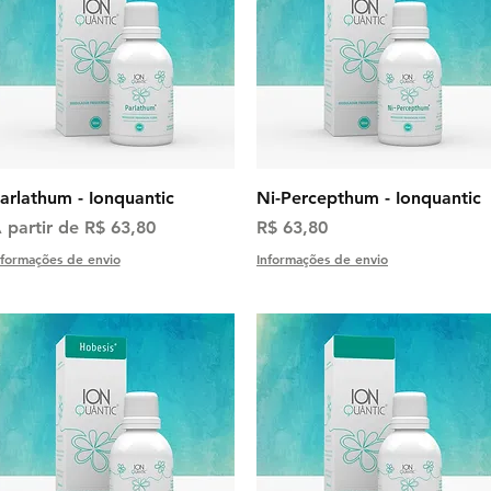
Visualização rápida
Visualização rápida
arlathum - Ionquantic
Ni-Percepthum - Ionquantic
reço promocional
Preço
 partir de
R$ 63,80
R$ 63,80
nformações de envio
Informações de envio