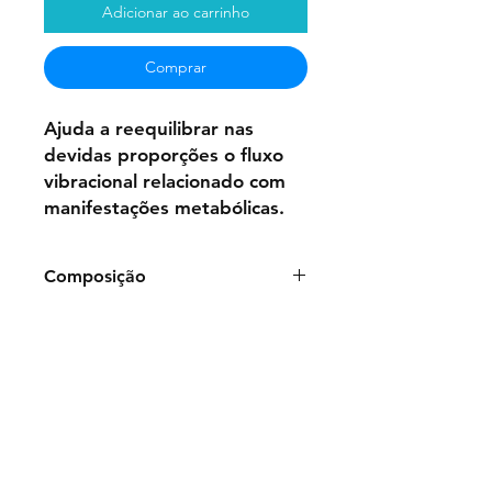
Adicionar ao carrinho
Comprar
Ajuda a reequilibrar nas
devidas proporções o fluxo
vibracional relacionado com
manifestações metabólicas.
Composição
Frasco de 50ml:
Água purificada,
Glicerina,Benzoato de Sódio,
Essências Vibracionais Florais:
Rosa
canina L., Helianthemum
mummularium, Cocos nucifera
Bisnaga de gel de 100g:
Polímero
Carboxivinílico, Água purificada,