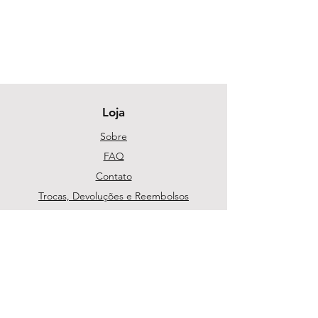
Loja
Sobre
FAQ
Contato
Trocas, Devoluções e Reembolsos
Política da Loja
Métodos de pagamento
Segurança
Ambiente 100% Seguro. Sua Informação