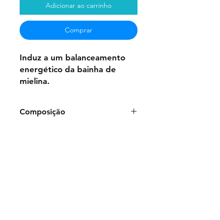
Adicionar ao carrinho
Comprar
Induz a um balanceamento
energético da bainha de
mielina.
Composição
Frasco de 50ml:
Água
Purificada,
Glicerina, Benzoato de
sódio, Essências
Vibracionais Florais:
Momordica
charantia L., Vernonia escorpioides,
Verbena officinalis
Bisnaga de gel de 100g:
Polímero
Carboxivinílico, Água purificada,