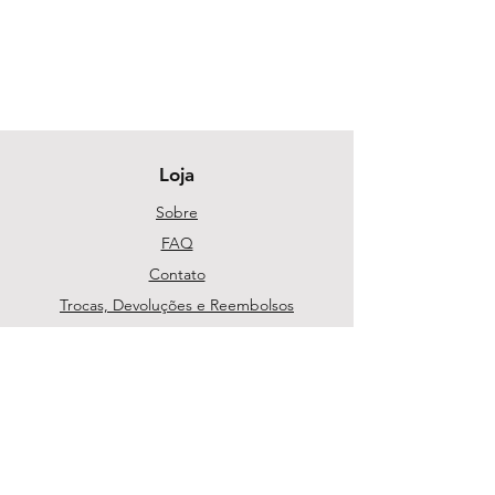
Loja
Sobre
FAQ
Contato
Trocas, Devoluções e Reembolsos
Política da Loja
Métodos de pagamento
Segurança
Ambiente 100% Seguro. Sua Informação