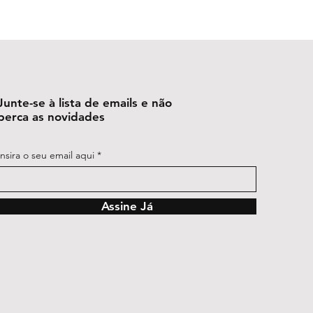
00g:
Polímero Carboxivinílico,
nservante, Essências Vibracionais
fficinale Weber, Amygdalus
ua
Junte-se à lista de emails e não
perca as novidades
Insira o seu email aqui
Assine Já