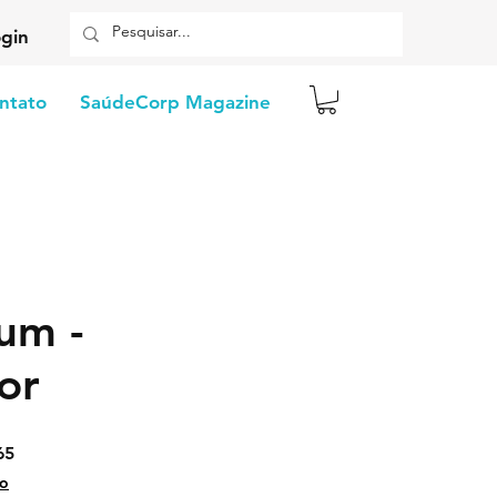
gin
ntato
SaúdeCorp Magazine
um -
or
Preço
65
promocional
io