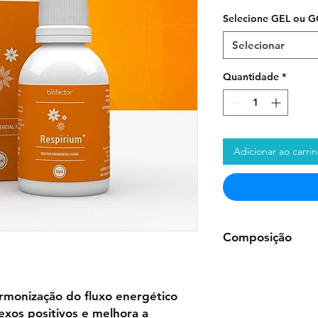
Selecione GEL ou 
Selecionar
Quantidade
*
Adicionar ao carri
Composição
Frasco de 50ml:
Águ
de sódio, Essências 
officinale Weber, A
armonização do fluxo energético
lexos positivos e melhora a