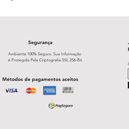
Bisnaga de gel de 1
Água purificada, Co
Florais:
Taraxacum o
persica, Larix decíd
Segurança
Ambiente 100% Seguro. Sua Informação
é Protegida Pela Criptografia SSL 256-Bit.
Métodos de pagamentos aceitos