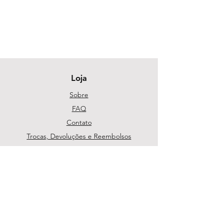
Loja
Sobre
FAQ
Contato
Trocas, Devoluções e Reembolsos
Política da Loja
Métodos de pagamento
Segurança
Ambiente 100% Seguro. Sua Informação