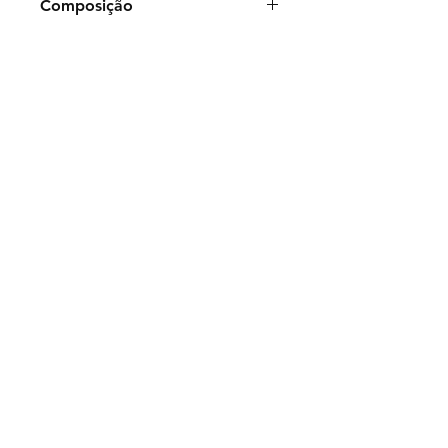
Composição
Frasco de 50ml:
Glicerina, água
destilada e deionizada, Molibdênio