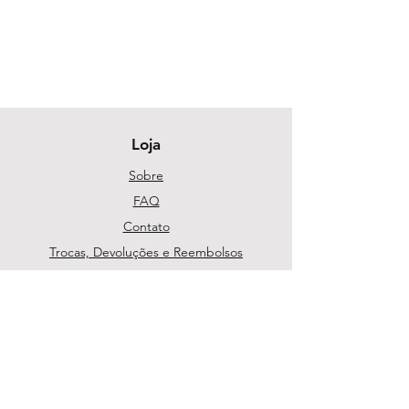
Loja
Sobre
FAQ
Contato
Trocas, Devoluções e Reembolsos
Política da Loja
Métodos de pagamento
Segurança
Ambiente 100% Seguro. Sua Informação