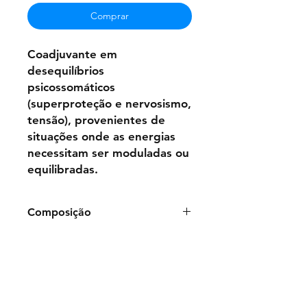
Comprar
Coadjuvante em
desequilíbrios
psicossomáticos
(superproteção e nervosismo,
tensão), provenientes de
situações onde as energias
necessitam ser moduladas ou
equilibradas.
Composição
Bisnaga de gel de 100g:
Polímero
Carboxivinílico, Água
Purificada,Conservante, Essências
Vibracionais Florais:
Matricaria
chamomilla L.