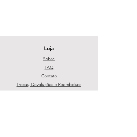
Loja
Sobre
FAQ
Contato
Trocas, Devoluções e Reembolsos
Política da Loja
Métodos de pagamento
Segurança
Ambiente 100% Seguro. Sua Informação