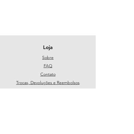
Loja
Sobre
FAQ
Contato
Trocas, Devoluções e Reembolsos
Política da Loja
Métodos de pagamento
Segurança
Ambiente 100% Seguro. Sua Informação