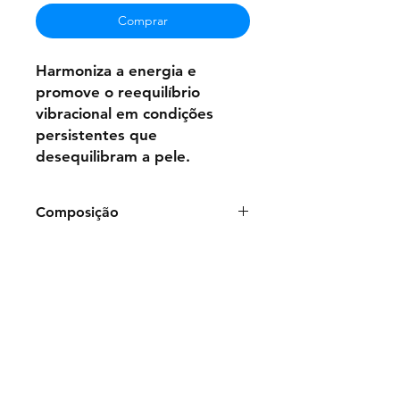
Comprar
Harmoniza a energia e
promove o reequilíbrio
vibracional em condições
persistentes que
desequilibram a pele.
Composição
Frasco de 50ml:
ÁguaPurificada,
Glicerina, Benzoato de
sódio, Essências
Vibracionais Florais:
Aesculus
carnea, Amygdalus persica,
Camellia japonica L., Carpinus
betulus, Foeniculum vulgare Miller,
Larix decidua, Nymphaea
alba/Magnolia grandiflora,