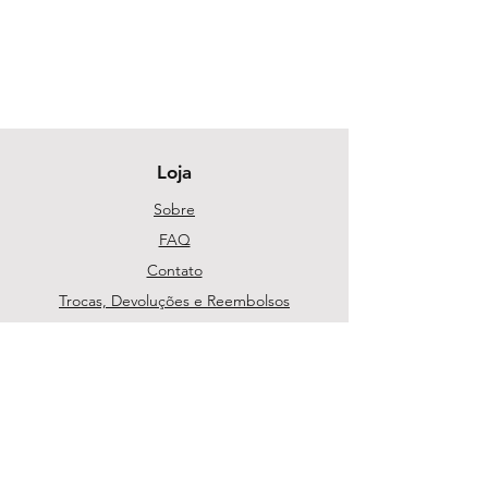
Loja
Sobre
FAQ
Contato
Trocas, Devoluções e Reembolsos
Política da Loja
Métodos de pagamento
Segurança
Ambiente 100% Seguro. Sua Informação