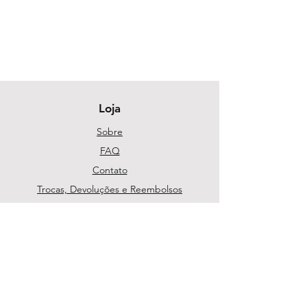
Loja
Sobre
FAQ
Contato
Trocas, Devoluções e Reembolsos
Política da Loja
Métodos de pagamento
Segurança
Ambiente 100% Seguro. Sua Informação