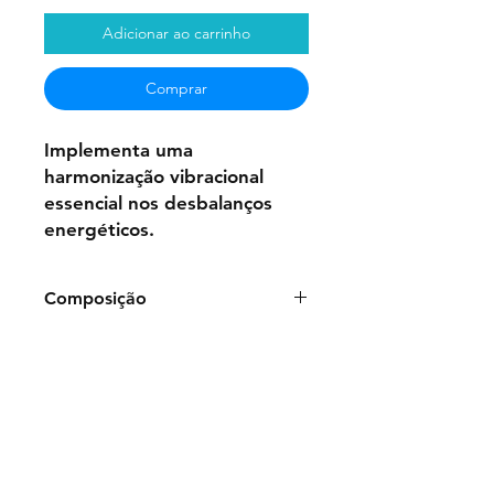
Adicionar ao carrinho
Comprar
Implementa uma
harmonização vibracional
essencial nos desbalanços
energéticos.
Composição
Frasco de 50ml:
Água
Purificada,
Glicerina, Benzoato de
sódio, Essências
Vibracionais Florais:
Camellia
japonica L., Ruta graveolens L.,
Taraxacum officinale Weber,
Foeniculum vulgare Miller, Sonchus