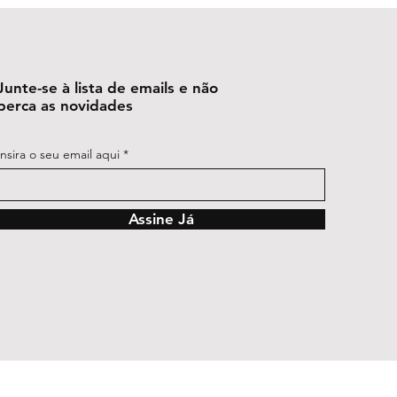
nservante, Essências Vibracionais
errata, Ulmus procera,
sioides
Junte-se à lista de emails e não
perca as novidades
Insira o seu email aqui
Assine Já