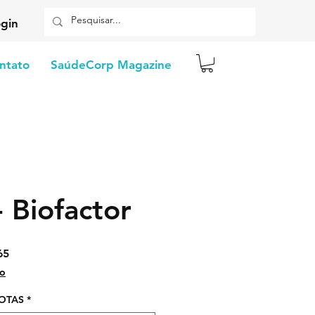
gin
ntato
SaúdeCorp Magazine
- Biofactor
Preço
65
promocional
io
GOTAS
*