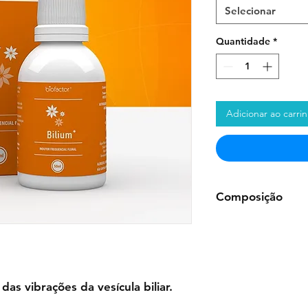
Selecionar
Quantidade
*
Adicionar ao carri
Composição
Frasco de 50ml:
Águ
de sódio, Essências 
subserrata, Ulmus 
ambrosioides
as vibrações da vesícula biliar.
Bisnaga de gel de 1