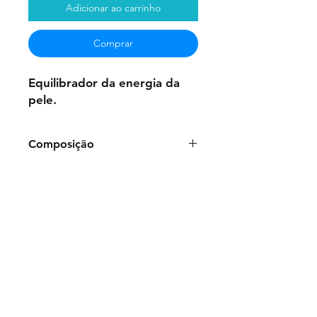
Adicionar ao carrinho
Comprar
Equilibrador da energia da
pele.
Composição
Frasco de 50ml:
Água purificada,
Glicerina,Benzoato de Sódio,
Essências Vibracionais Florais:
Sonchus oleraceus L., Olea
europeae, Rosa grandiflora
Bisnaga de gel de 100g:
Polímero
Carboxivinílico, Água purificada,
Conservante, Essências Vibracionais
Florais:
Sonchus oleraceus L., Olea