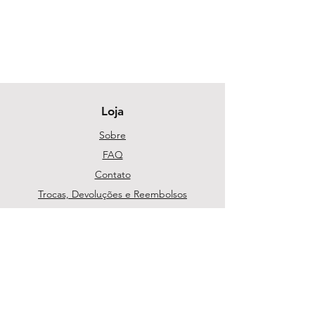
Loja
Sobre
FAQ
Contato
Trocas, Devoluções e Reembolsos
Política da Loja
Métodos de pagamento
Segurança
Ambiente 100% Seguro. Sua Informação