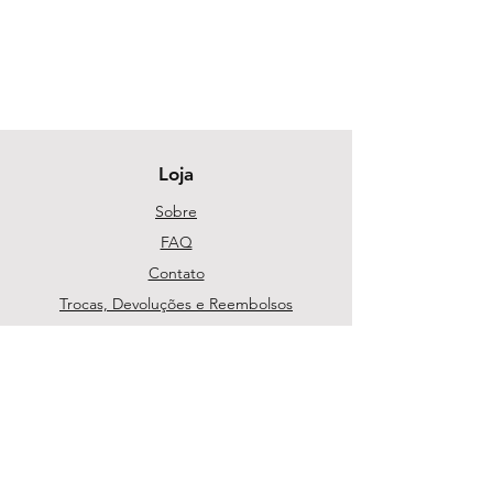
Loja
Sobre
FAQ
Contato
Trocas, Devoluções e Reembolsos
Política da Loja
Métodos de pagamento
Segurança
Ambiente 100% Seguro. Sua Informação