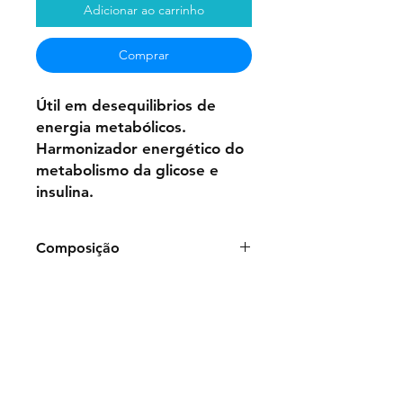
Adicionar ao carrinho
Comprar
Útil em desequilibrios de
energia metabólicos.
Harmonizador energético do
metabolismo da glicose e
insulina.
Composição
Frasco de 50ml:
Água purificada,
Glicerina,Benzoato de Sódio,
Essências Vibracionais Florais:
Ruta
graveolens L., Aesculus carnea,
Gossypium religiosum.
Bisnaga de gel de 100g:
Polímero