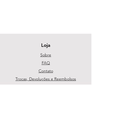
Loja
Sobre
FAQ
Contato
Trocas, Devoluções e Reembolsos
Política da Loja
Métodos de pagamento
Segurança
Ambiente 100% Seguro. Sua Informação