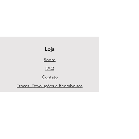
Loja
Sobre
FAQ
Contato
Trocas, Devoluções e Reembolsos
Política da Loja
Métodos de pagamento
Segurança
Ambiente 100% Seguro. Sua Informação