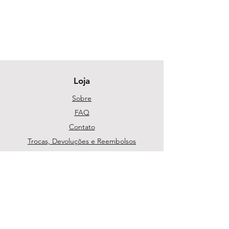
Loja
Sobre
FAQ
Contato
Trocas, Devoluções e Reembolsos
Política da Loja
Métodos de pagamento
Segurança
Ambiente 100% Seguro. Sua Informação