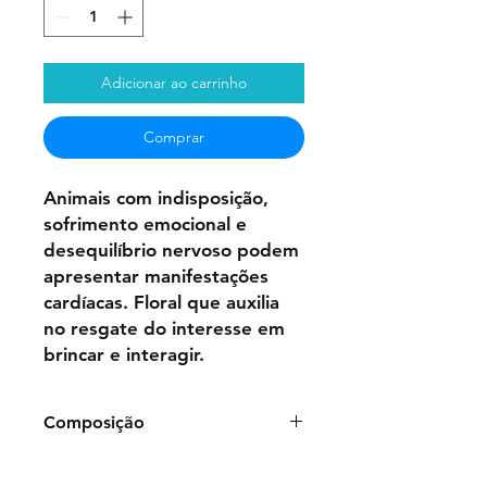
Adicionar ao carrinho
Comprar
Animais com indisposição,
sofrimento emocional e
desequilíbrio nervoso podem
apresentar manifestações
cardíacas. Floral que auxilia
no resgate do interesse em
brincar e interagir.
Composição
Frasco de 50ml:
Água
Purificada,
Glicerina, Benzoato de