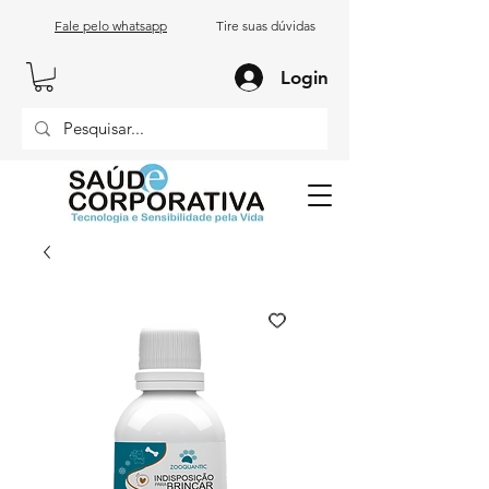
Fale pelo whatsapp
Tire suas dúvidas
Login